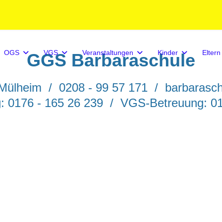
OGS
VGS
Veranstaltungen
Kinder
Eltern
GGS Barbaraschule
5 Mülheim /
0208 - 99 57 171 /
barbarasc
 0176 - 165 26 239 / VGS-Betreuung: 01